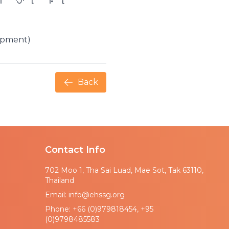
opment)
Back
Contact Info
702 Moo 1, Tha Sai Luad, Mae Sot, Tak 63110,
Thailand
Email: info@ehssg.org
Phone: +66 (0)979818454, +95
(0)9798485583