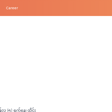
Career
ွန်လ (၅) ရက်နေ့၊ ထိုင်း