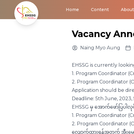
Home
Content
About
Vacancy An
Naing Myo Aung
EHSSG is currently looking
1. Program Coordinator (
2. Program Coordinator (
Application should be dir
Deadline: 5th June, 2023
EHSSG မှ အောက်ဖော်ပြပါလုပ
1. Program Coordinator (C
2. Program Coordinator (
လျောက်ထားရန်အတွက် အီးမေ