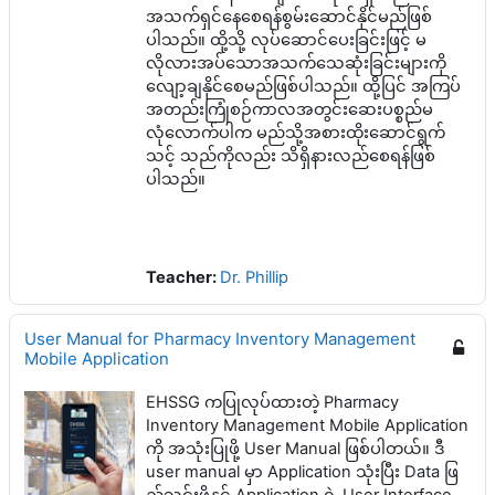
အသက်ရှင်နေစေရန်စွမ်းဆောင်နိုင်မည်ဖြစ်
ပါသည်။ ထို့သို့ လုပ်ဆောင်ပေးခြင်းဖြင့် မ
လိုလားအပ်သောအသက်သေဆုံးခြင်းများကို
လျော့ချနိုင်စေမည်ဖြစ်ပါသည်။ ထို့ပြင် အကြပ်
အတည်းကြုံစဉ်ကာလအတွင်းဆေးပစ္စည်မ
လုံလောက်ပါက မည်သို့အစားထိုးဆောင်ရွက်
သင့် သည်ကိုလည်း သိရှိနားလည်စေရန်ဖြစ်
ပါသည်။
Teacher:
Dr. Phillip
User Manual for Pharmacy Inventory Management
Mobile Application
EHSSG ကပြုလုပ်ထားတဲ့ Pharmacy
Inventory Management Mobile Application
ကို အသုံးပြုဖို့ User Manual ဖြစ်ပါတယ်။ ဒီ
user manual မှာ Application သုံးပြီး Data ဖြ