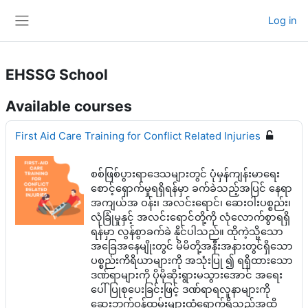
Skip to main content
Log in
Side panel
EHSSG School
Available courses
First Aid Care Training for Conflict Related Injuries
စစ်ဖြစ်ပွားရာဒေသများတွင် ပုံမှန်ကျန်းမာရေး
စောင့်ရှောက်မှုရရှိရန်မှာ ခက်ခဲသည့်အပြင် နေရာ
အကျယ်အ ဝန်း၊ အလင်းရောင်၊ ဆေးဝါးပစ္စည်း၊
လုံခြုံမှုနှင့် အလင်းရောင်တို့ကို လုံလောက်စွာရရှိ
ရန်မှာ လွန်စွာခက်ခဲ နိုင်ပါသည်။ ထိုကဲ့သို့သော
အခြေအနေမျိုးတွင် မိမိတို့အနီးအနားတွင်ရှိသော
ပစ္စည်းကိရိယာများကို အသုံးပြု ၍ ရရှိထားသော
ဒဏ်ရာများကို ပိုမိုဆိုးရွားမသွားအောင် အရေး
ပေါ်ပြုစုပေးခြင်းဖြင့် ဒဏ်ရာရလူနာများကို
ဆေးဘက်ဝန်ထမ်းများထံရောက်ရှိသည်အထိ